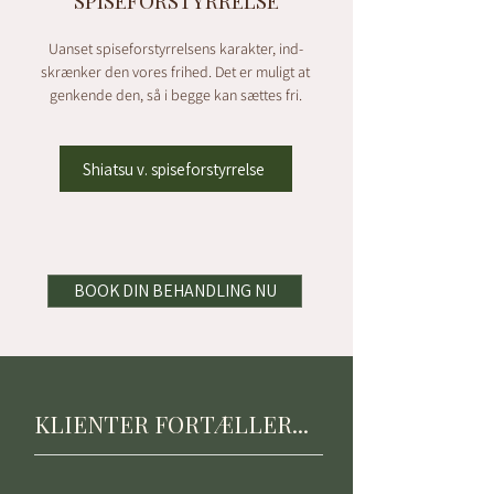
SPISEFORSTYRRELSE
Uanset spiseforstyrrelsens karakter, ind-
skrænker den vores frihed. Det er muligt at
genkende den, så i begge kan sættes fri.
Shiatsu v. spiseforstyrrelse
BOOK DIN BEHANDLING NU
KLIENTER FORTÆLLER...