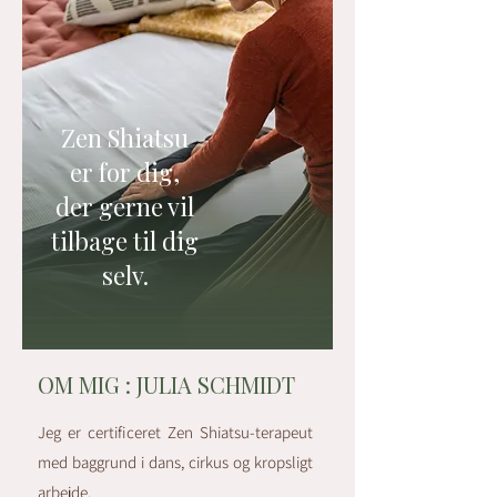
Zen Shiatsu
er for dig,
der gerne vil
tilbage til dig
selv.
OM MIG : JULIA SCHMIDT
Jeg er certificeret Zen Shiatsu-terapeut
med baggrund i dans, cirkus og kropsligt
arbejde.