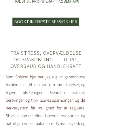
H
K
K
OLISTISK
ROPSTERAPI I
ØBENHAVN
BOOK DIN FØRSTE SESSION HER
​FRA STRESS, OVERVÆLDELSE
OG FRAKOBLING - TIL RO,
OVERSKUD OG HANDLEKRAFT
​Med Shiatsu hjælper jeg dig at genetablere
forbindelsen til din krop, rumme følelser, og
frigive blokeringer. Gennem præcise
berøringer og tryk løsnes spændinger, og dit
nervesystem får mulighed for at regulere.
Shiatsu styrker dine iboende ressourcer og
naturlige evne at balancere - fysisk, psykisk​​ og