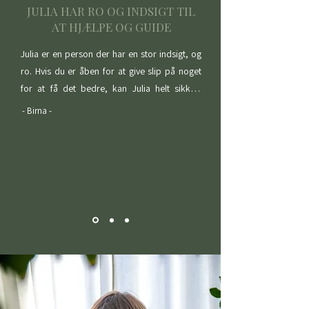
nærværende energi  -  det   føles   som   en  
JULIA HAR RO OG INDSIGT TIL
"less  is  more" tilgang, og det virker for mig. 
AT HJÆLPE OG GUIDE
Jeg kan varmt anbefale Julia.
Julia er en person der har en stor indsigt, og 
ro. Hvis du er åben for at give slip på noget 
for at få det bedre, kan Julia helt sikkert 
hjælpe og guide dig meget.
- Birna -