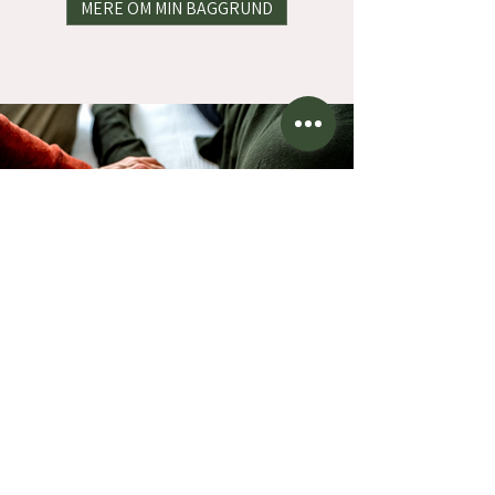
MERE OM MIN BAGGRUND
Må du genopdage dig selv og din
krop som et sted, du kan hvile -
og som en trofast vejviser i livet. ​