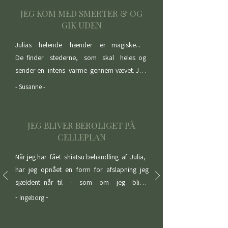
JEG KOM MED SMERTER & OG
GIK UDEN
Julias    helende    hænder    er   magiske...    
De finder  stederne,  som  skal  heles og 
sender en  intens  varme  gennem vævet. Jeg 
tog derhen med smerter og tog hjem uden. 
- Susanne -
Mere behøves ikke at siges. Jeg  kan  kun  
anbefale.
JEG BLIVER BEROLIGET PÅ
CELLEPLAN
Når jeg har  fået  shiatsu behandling  af  Julia,  ​​
har ​ jeg  opnået  en  form  for  afslapning  jeg  
sjældent når til  -  som  om  jeg  bliver 
beroliget  helt  ned på  celleplan.   Julia    har    
-
-
Ingeborg
en    helt   særlig   berøring, hendes  hænder  
har   en  meget  blid  men  stærkt  