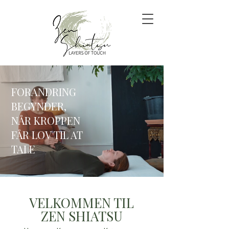
​FORANDRING
BEGYNDER,
NÅR KROPPEN
FÅR LOV TIL AT
TALE
VELKOMMEN TIL
ZEN SHIATSU