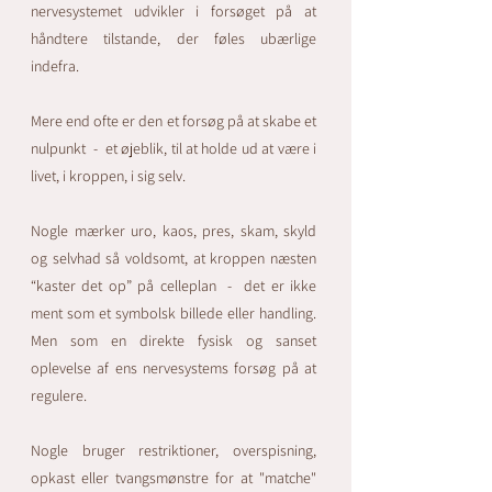
nervesystemet udvikler i forsøget på at
håndtere tilstande, der føles ubærlige
indefra.
Mere end ofte er den et forsøg på at skabe et
nulpunkt - et øjeblik, til at holde ud at være i
livet, i kroppen, i sig selv.
Nogle mærker uro, kaos, pres, skam, skyld
og selvhad så voldsomt, at kroppen næsten
“kaster det op” på celleplan - det er ikke
ment som et symbolsk billede eller handling.
Men som en direkte fysisk og sanset
oplevelse af ens nervesystems forsøg på at
regulere.
Nogle bruger restriktioner, overspisning,
opkast eller tvangsmønstre for at "matche"