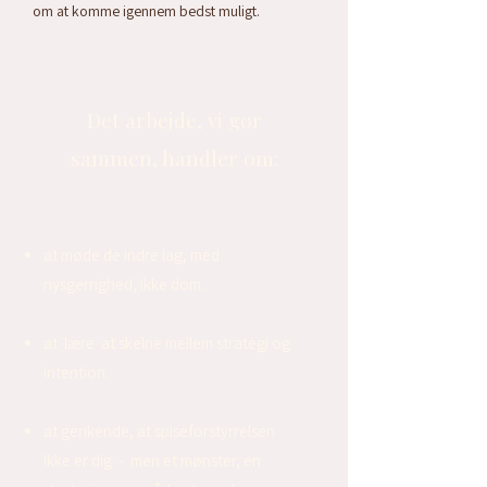
om at komme igennem bedst muligt.
Det arbejde, vi gør
sammen, handler om:
at møde de indre lag, med
nysgerrighed, ikke dom.
at lære at skelne mellem strategi og
intention.
at genkende, at spiseforstyrrelsen
ikke er dig - men et mønster, en