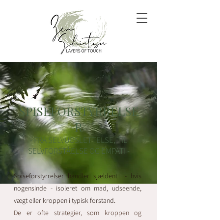
SPISEFORSTYRRELSE
R
- FRA SELVUDSLETTELSE, TIL
SELVFORSTÅELSE OG EMPATI -
Spiseforstyrrelser handler sjældent - hvis
nogensinde - isoleret om mad, udseende,
vægt eller kroppen i typisk forstand.
De er ofte strategier, som kroppen og