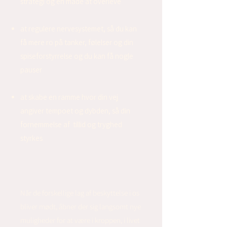
strategi og en måde at overleve
at regulere nervesystemet, så du kan
få mere ro på tanker, følelser og din
spiseforstyrrelse og du kan få nogle
pauser
at skabe en ramme hvor din vej
angiver tempoet og dybden, så din
fornemmelse af tillid og tryghed
styrkes
Når de forskellige lag af beskyttelse i os
bliver mødt, åbner der sig langsomt nye
muligheder for at være i kroppen, i livet