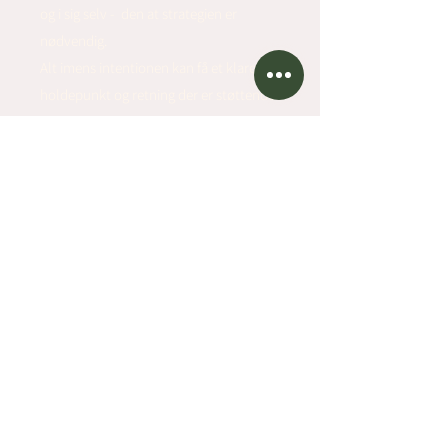
og i sig selv - den at strategien er
nødvendig.
Alt imens intentionen kan få et klarere
holdepunkt og retning der er støttende
NU.
Læs mere om mit arbejde med Shiatsu her.
Ræk ud for en uforpligtede samtale