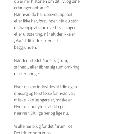
du er når historien om dit liv, og dine 
erfaringer ophører?
Når hvad du har oplevet, opnået, 
eller ikke har, forsvinder, når du står 
uafhængig af dine overbevisninger, 
eller uløste ting, når alt der ikke er 
plads
 i dit indre, træder i 
baggrunden. 
Når der i stedet åbner sig rum, 
stilhed... eller åbner sig rum omkring 
dine erfaringer. 
Hvor du kan indhyldes af i din egen 
omsorg og forståelse for hvad var, 
måske ikke længere er, måske er. 
Hvor du indhyldes af dit eget 
nærvær. Dit lige her og lige nu.
Vi alle har brug for det frirum i os. 
Det frirum som er os.