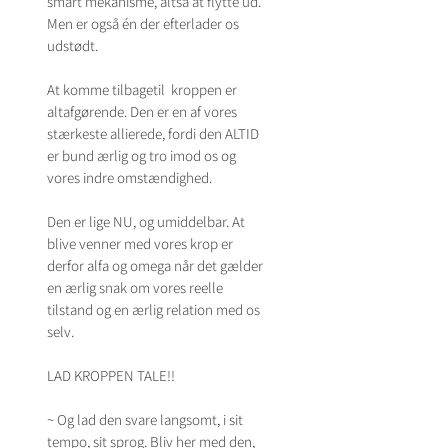
smart mekanisme, altså at flytte ud.
Men er også én der efterlader os 
udstødt. 
At komme tilbagetil  kroppen er 
altafgørende. Den er en af vores 
stærkeste allierede, fordi den ALTID 
er bund ærlig og tro imod os og 
vores indre omstændighed.   
Den er lige NU, og umiddelbar. At 
blive venner med vores krop er 
derfor alfa og omega når det gælder 
en ærlig snak om vores reelle 
tilstand og en ærlig relation med os 
selv.
LAD KROPPEN TALE!!
~ Og lad den svare langsomt, i sit 
tempo, sit sprog. Bliv her med den, 